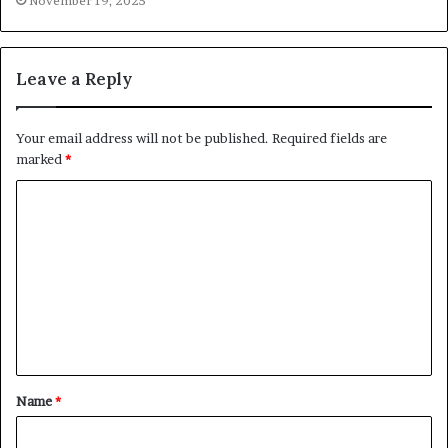
November 19, 2025
Leave a Reply
Your email address will not be published.
Required fields are
marked
*
C
o
m
m
e
n
t
Name
*
*