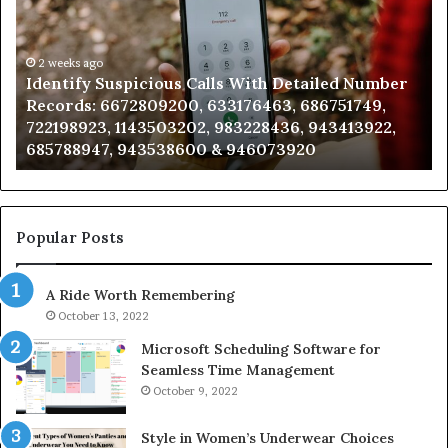
Search
Database
d
and
r
eks ago
Caller
2 weeks a
tify Suspicious Calls With Detailed Number
Unknown
:
Analysis:
rds: 6672809200, 633176463, 686751749,
Analysis
9200,
685105011,
98923, 1143503202, 983228436, 943413922,
91108702
463,
665715255,
88947, 943538600 & 946073920
9832169
749,
933930429,
923,
911087021,
3202,
605713742,
436,
683785843,
922,
955003268,
Popular Posts
947,
983216922,
600
630300080
A Ride Worth Remembering
&
920
936760510
October 13, 2022
Microsoft Scheduling Software for
Seamless Time Management
October 9, 2022
Style in Women’s Underwear Choices